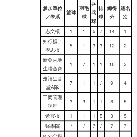
乒
參加單位
羽毛
排
總得
總名
籃球
乓
／學系
球
球
分
次
球
志文樓
1
1
5
7
14
1
知行樓／
5
1
3
3
12
2
學思樓
新亞內地
1
7
1
1
10
3
生聯合會
走讀生舍
7
1
1
/
9
4
堂A隊
工商管理
3
3
1
1
8
5
課程
紫霞樓
1
1
1
5
8
5
醫學院
/
/
7
/
7
7
內外全科