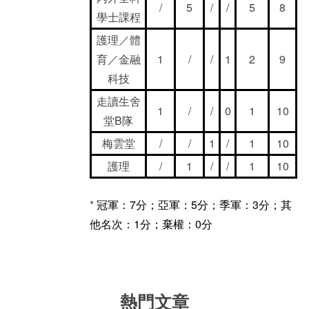
/
5
/
/
5
8
學士課程
護理／體
育／金融
1
/
/
1
2
9
科技
走讀生舍
1
/
/
0
1
10
堂B隊
梅雲堂
/
/
1
/
1
10
護理
/
1
/
/
1
10
*
冠軍：7分；亞軍：5分；季軍：3分；其
他名次：1分；棄權：0分
熱門文章