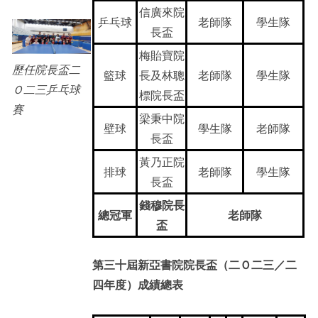
信廣來院
乒乓球
老師隊
學生隊
長盃
梅貽寶院
歷任院長盃二
籃球
長及林聰
老師隊
學生隊
Ｏ二三乒乓球
標院長盃
賽
梁秉中院
壁球
學生隊
老師隊
長盃
黃乃正院
排球
老師隊
學生隊
長盃
錢穆院長
總冠軍
老師隊
盃
第三十屆新亞書院院長盃（二Ｏ二三／二
四年度）成績總表