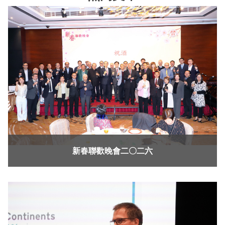
新春聯歡晚會二〇二六