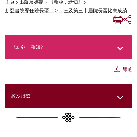
主頁
>
出版及媒體
>
《新亞．新知》
>
新亞書院歷任院長盃二Ｏ二三及第三十屆院長盃比賽成績
《新亞．新知》
篩選
《新亞生活月刊》
社交媒體專欄
校友聯繫
《新亞簡訊》
College Updates