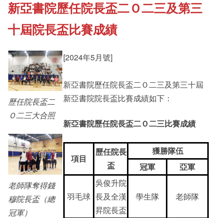
新亞書院歷任院長盃二Ｏ二三及第三
《新亞書院概覽》
Cultural Topics
十屆院長盃比賽成績
其他書院出版
Student Development
[2024年5月號]
新亞影集
新亞書院歷任院長盃二Ｏ二三及第三十屆
Staff Engagement
新亞書院院長盃比賽成績如下：
歷任院長盃二
Ｏ二三大合照
影片庫
新亞書院歷任院長盃二Ｏ二三比賽成績
獲勝隊伍
歷任院長
項目
盃
冠軍
亞軍
吳俊升院
老師隊奪得錢
羽毛球
長及全漢
學生隊
老師隊
穆院長盃（總
昇院長盃
冠軍）