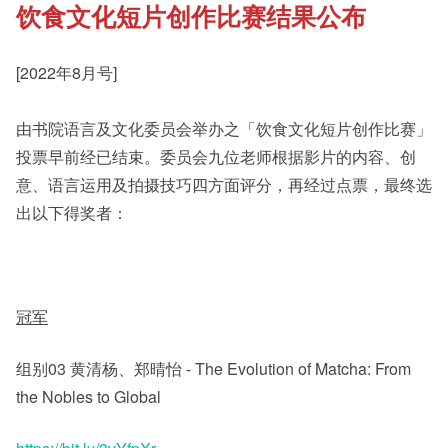
饮食文化短片创作比赛结果公布
《新亚书院概览》
Cultural Topics
[2022年8月号]
其他书院出版
Student Development
由书院语言及文化委员会举办之「饮食文化短片创作比赛」
投票早前经已结束。委员会九位老师根据影片的内容、创
新亚影集
Staff Engagement
意、语言运用及拍摄技巧四方面评分，再经过点票，最终选
出以下得奖者：
影片库
冠军
组别03 黄清杨、郑晴怡 - The Evolution of Matcha: From
the Nobles to Global