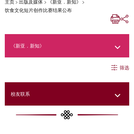
主页
>
出版及媒体
>
《新亚．新知》
>
饮食文化短片创作比赛结果公布
《新亚．新知》
筛选
《新亚生活月刊》
社交媒体专栏
校友联系
《新亚简讯》
College Updates