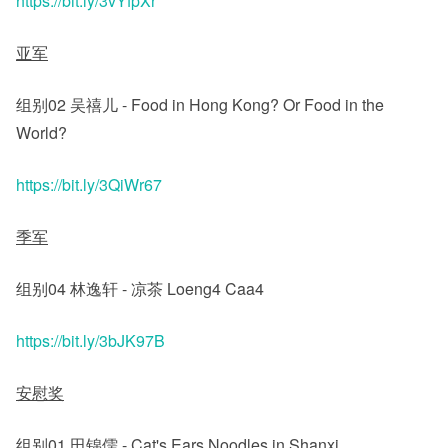
https://bit.ly/3vYfpXr
亚军
组别02 吴禧儿 - Food in Hong Kong? Or Food in the
World?
https://bit.ly/3QiWr67
季军
组别04 林逸轩 - 凉茶 Loeng4 Caa4
https://bit.ly/3bJK97B
安慰奖
组别01 田锦儒 - Cat's Ears Noodles in Shanxi