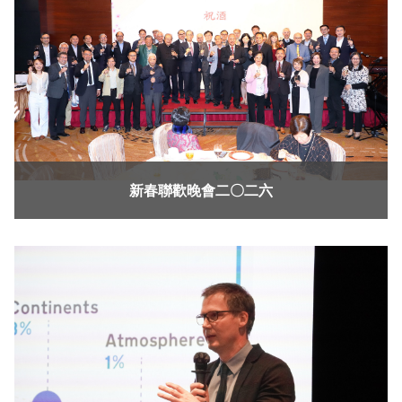
新春聯歡晚會二〇二六