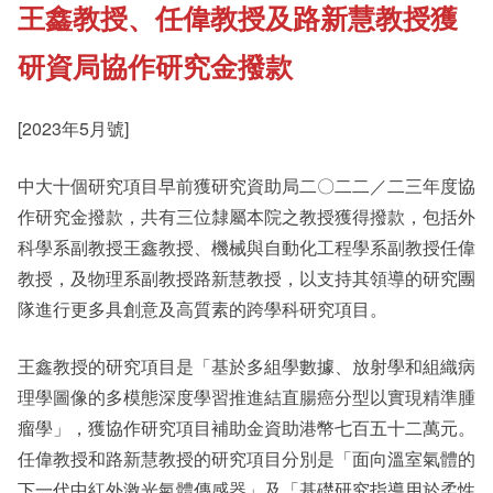
王鑫教授、任偉教授及路新慧教授獲
《新亞書院概覽》
Student Development
研資局協作研究金撥款
其他書院出版
Staff Engagement
[2023年5月號]
中大十個研究項目早前獲研究資助局二〇二二／二三年度協
新亞影集
Alumni Connections
作研究金撥款，共有三位隸屬本院之教授獲得撥款，包括外
科學系副教授王鑫教授、機械與自動化工程學系副教授任偉
影片庫
教授，及物理系副教授路新慧教授，以支持其領導的研究團
隊進行更多具創意及高質素的跨學科研究項目。
王鑫教授的研究項目是「基於多組學數據、放射學和組織病
理學圖像的多模態深度學習推進結直腸癌分型以實現精準腫
瘤學」，獲協作研究項目補助金資助港幣七百五十二萬元。
任偉教授和路新慧教授的研究項目分別是「面向溫室氣體的
下一代中紅外激光氣體傳感器」及「基礎研究指導用於柔性