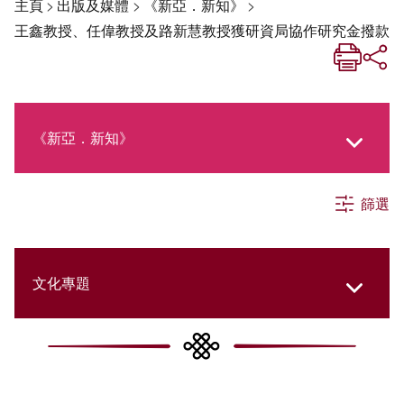
主頁
>
出版及媒體
>
《新亞．新知》
>
王鑫教授、任偉教授及路新慧教授獲研資局協作研究金撥款
《新亞．新知》
篩選
《新亞生活月刊》
社交媒體專欄
文化專題
《新亞簡訊》
College Updates