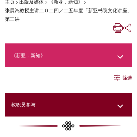
主页
>
出版及媒体
>
《新亚．新知》
>
张展鸿教授主讲二Ｏ二四／二五年度「新亚书院文化讲座」
第三讲
《新亚．新知》
筛选
《新亚生活月刊》
社交媒体专栏
教职员参与
《新亚简讯》
College Updates