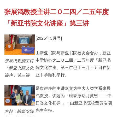
张展鸿教授主讲二Ｏ二四／二五年度
《新亚书院概览》
Cultural Topics
「新亚书院文化讲座」第三讲
其他书院出版
Student Development
[2025年5月号]
新亚影集
由新亚书院与新亚书院校友会合办，新亚
Alumni Connections
中学协办之二Ｏ二四／二五年度「新亚书
张展鸿教授主讲
院文化讲座」第三讲已于三月十五日在新
「新亚书院文化
影片库
亚中学顺利举行。
讲座」第三讲
是次讲座的主讲嘉宾为中大人类学系张展
鸿教授，讲题为「暗香浮动月黄昏 —─ 中
日香文化初探 」，由新亚书院校董黄浩潮
先生主持。
左起：陈新安院