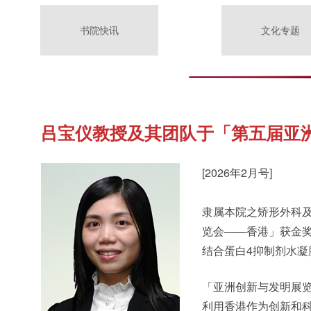
书院快讯
文化专题
吕宝仪教授及其团队于「第五届亚
[2026年2月号]
隶属本院之矫形外科
览会——香港」获金
结合蛋白4抑制剂水凝
「亚洲创新与发明展
利用香港作为创新和