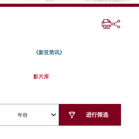
《新亚简讯》
影片库
年份