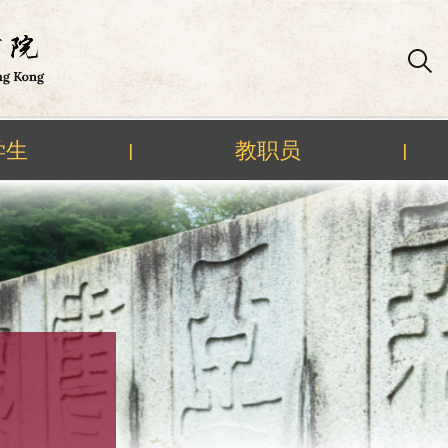
学生
教职员
|
|