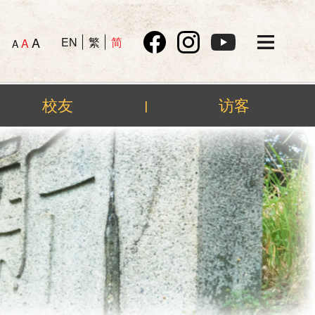
A
EN
繁
简
A
A
校友
访客
|