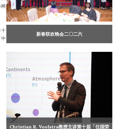
步网
月十
新春联欢晚会二〇二六
「中
Christian R. Voolstra教授主讲第十届「任国荣