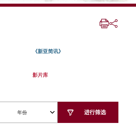
《新亚简讯》
影片库
年份