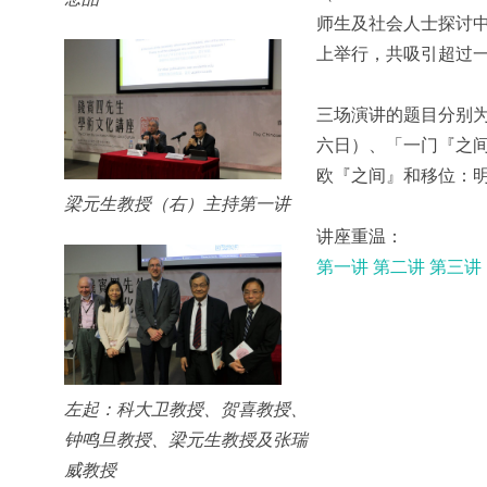
师生及社会人士探讨
上举行，共吸引超过
三场演讲的题目分别
六日）、「一门『之
欧『之间』和移位：
梁元生教授（右）主持第一讲
讲座重温：
第一讲
第二讲
第三讲
左起：科大卫教授、贺喜教授、
钟鸣旦教授、梁元生教授及张瑞
威教授