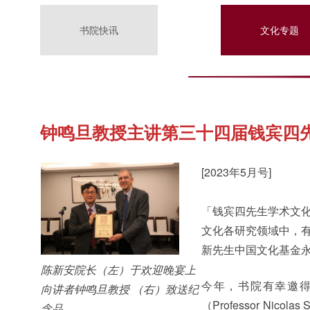
书院快讯
文化专题
钟鸣旦教授主讲第三十四届钱宾四
[2023年5月号]
「钱宾四先生学术文
文化各研究领域中，
新先生中国文化基金
陈新安院长（左）于欢迎晚宴上
今年，书院有幸邀得比利时鲁
向讲者钟鸣旦教授 （右）致送纪
（Professor Ni
念品