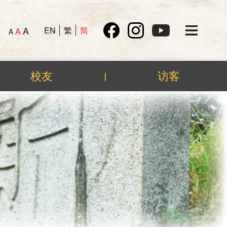
A
EN
繁
简
A
A
校友
访客
|