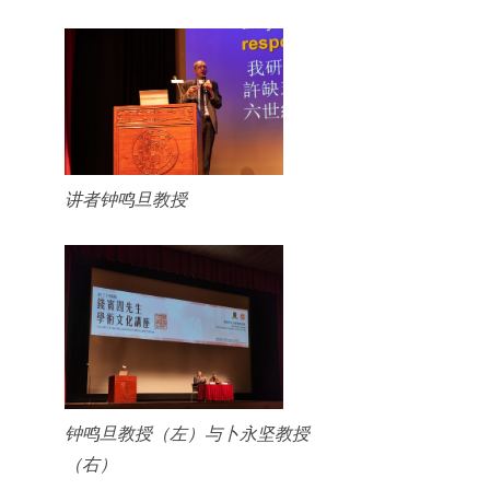
讲者钟鸣旦教授
钟鸣旦教授（左）与卜永坚教授
（右）