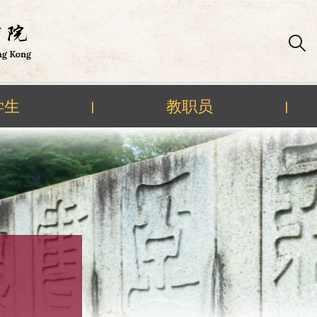
学生
教职员
|
|