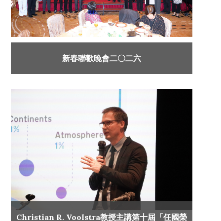
新春聯歡晚會二〇二六
Christian R. Voolstra教授主講第十屆「任國榮