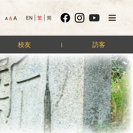
A
EN
繁
简
A
A
校友
訪客
|