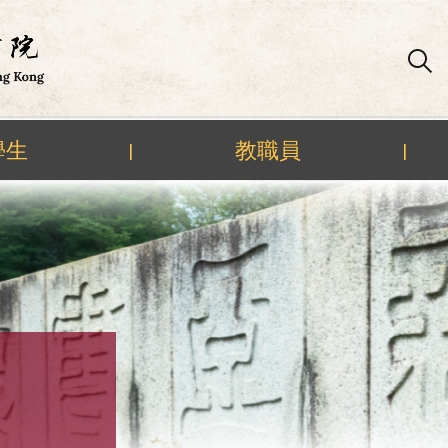
學生
教職員
|
|