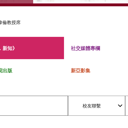
偉倫教授席
．新知》
社交媒體專欄
院出版
新亞影集
校友聯繫