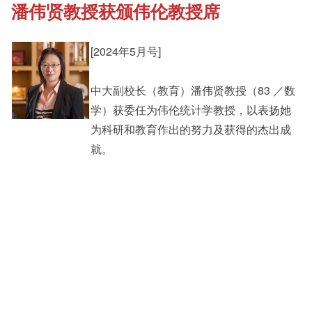
潘伟贤教授获颁伟伦教授席
《新亚书院概览》
Student Development
[2024年5月号]
其他书院出版
Staff Engagement
中大副校长（教育）潘伟贤教授（83 ／数
学）获委任为伟伦统计学教授，以表扬她
新亚影集
Alumni Connections
为科研和教育作出的努力及获得的杰出成
就。
影片库