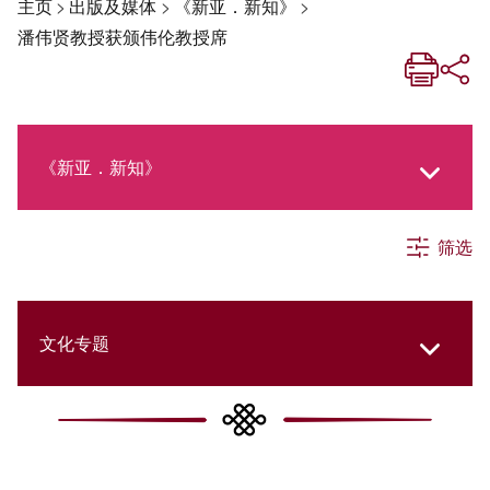
主页
>
出版及媒体
>
《新亚．新知》
>
潘伟贤教授获颁伟伦教授席
《新亚．新知》
筛选
《新亚生活月刊》
社交媒体专栏
文化专题
《新亚简讯》
College Updates