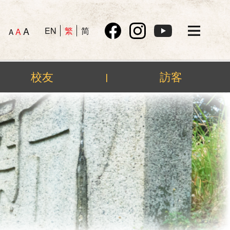
A
EN
繁
简
A
A
校友
訪客
|