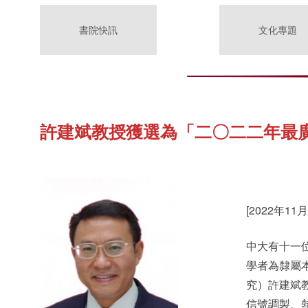
書院快訊
文化專題
許建斌教授獲選為「二〇二二年最
[2022年11月
中大有十一
學者為隸屬
究）許建斌
信號調製、