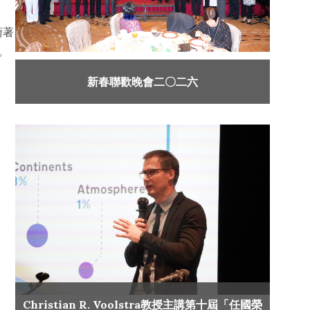
術著
。
新春聯歡晚會二〇二六
Christian R. Voolstra教授主講第十屆「任國榮