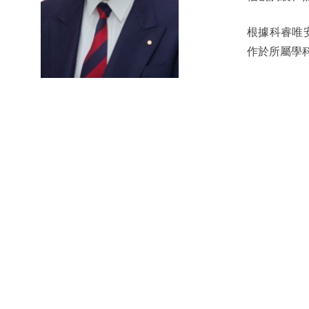
根據科睿唯安（
作於所屬學