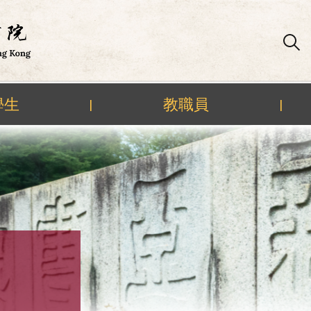
學生
教職員
|
|