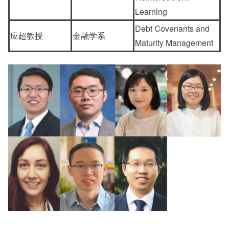
Learning
Debt Covenants and
应超教授
金融学系
Maturity Management