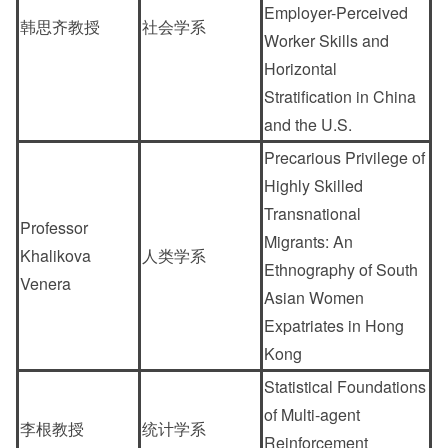
Employer-Perceived
韩思齐教授
社会学系
Worker Skills and
Horizontal
Stratification in China
and the U.S.
Precarious Privilege of
Highly Skilled
Transnational
Professor
Migrants: An
Khalikova
人类学系
Ethnography of South
Venera
Asian Women
Expatriates in Hong
Kong
Statistical Foundations
of Multi-agent
李根教授
统计学系
Reinforcement