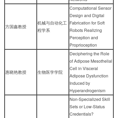
Computational Sensor
Design and Digital
机械与自动化工
Fabrication for Soft
方国鑫教授
程学系
Robots Realizing
Perception and
Proprioception
Deciphering the Role
of Adipose Mesothelial
Cell in Visceral
惠晓艳教授
生物医学学院
Adipose Dysfunction
Induced by
Hyperandrogenism
Non-Specialized Skill
Sets or Low-Status
Credentials?