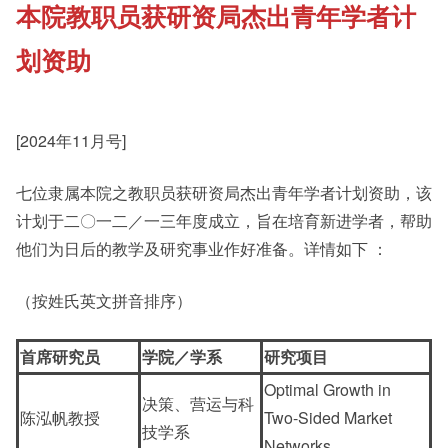
本院教职员获研资局杰出青年学者计
《新亚书院概览》
Cultural Topics
划资助
其他书院出版
Student Development
[2024年11月号]
新亚影集
Staff Engagement
七位隶属本院之教职员获研资局杰出青年学者计划资助，该
计划于二〇一二／一三年度成立，旨在培育新进学者，帮助
他们为日后的教学及研究事业作好准备。详情如下 ：
影片库
（按姓氏英文拼音排序）
首席研究员
学院／学系
研究项目
Optimal Growth in
决策、营运与科
陈泓帆教授
Two-Sided Market
技学系
Networks