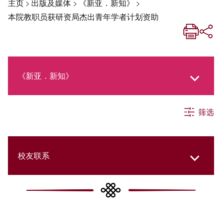
主页
>
出版及媒体
>
《新亚．新知》
>
本院教职员获研资局杰出青年学者计划资助
《新亚．新知》
筛选
《新亚生活月刊》
社交媒体专栏
校友联系
《新亚简讯》
College Updates