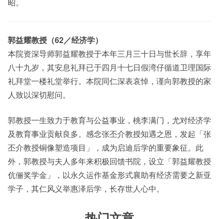
昭。
郭益耀教授（62／经济学）
本院资深导师郭益耀教授于本年三月三十日与世长辞，享年
八十九岁，其安息礼拜已于四月十七日假湾仔循道卫理国际
礼拜堂一楼礼堂举行。本院同仁深表哀悼，谨向郭教授的家
人致以深切慰问。
郭教授一生致力于教育与公益事业，桃李满门，尤对经济学
及教育事业贡献良多。感念张丕介教授知遇之恩，发起「张
丕介教授铜像塑造项目」，成为启迪后学的重要象征。此
外，郭教授与夫人多年来积极回馈书院，设立「郭益耀教授
伉俪奖学金」，以永久运作基金形式襄助有经济需要之新亚
学子，其仁风义举惠泽后学，长存世人心中。
热门文章