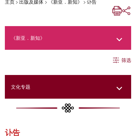
主页
>
出版及媒体
>
《新亚．新知》
>
讣告
《新亚．新知》
筛选
《新亚生活月刊》
社交媒体专栏
文化专题
《新亚简讯》
College Updates
讣告
《新亚书院概览》
Student Development