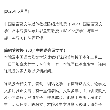
[2025年5月号]
其他书院出版
Staff Engagement
中国语言及文学退休教授陈绍棠教授（60／中国语言及文
学）及本院资深导师郭益耀教授（62／经济学）与世长
新亚影集
Alumni Connections
辞，本院同仁深表哀悼。
陈绍棠教授（60／中国语言及文学）
影片库
本院及中国语言及文学退休教授陈绍棠教授于本年三月二十
一日于加拿大辞世，享年九十岁，本院同仁深表哀悼，谨向
陈教授的家人致以深切慰问。
陈教授专精文字、音韵、训诂之学，兼擅辞赋古文。论学之
文多用雅正文言，有干嘉儒者风。执教多年，主力讲授韵文
及小学课程，沾溉学子，桃李成蹊。他勤于思辨，著述甚
丰，启沃后学。陈教授于本院及中文系勤劳教研，道范长