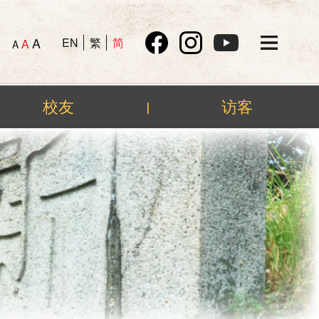
A
EN
繁
简
A
A
校友
访客
|