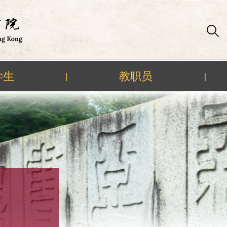
学生
教职员
|
|