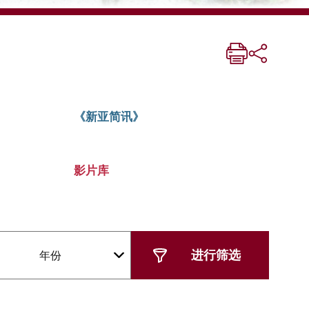
《新亚简讯》
影片库
年份