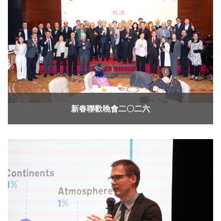
新春聯歡晚會二〇二六