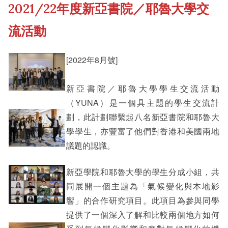
2021/22年度新亞書院／耶魯大學交
《新亞書院概覽》
Cultural Topics
流活動
其他書院出版
Student Development
[2022年8月號]
新亞影集
新亞書院／耶魯大學學生交流活動
Staff Engagement
（YUNA）是一個具主題的學生交流計
劃，此計劃聯繫起八名新亞書院和耶魯大
影片庫
學學生，亦豐富了他們對香港和美國兩地
議題的認識。
新亞學院和耶魯大學的學生分成小組，共
同展開一個主題為「氣候變化與本地影
響」的合作研究項目。此項目為參與同學
提供了一個深入了解和比較兩個地方如何