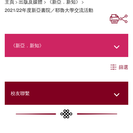
主頁
>
出版及媒體
>
《新亞．新知》
>
2021/22年度新亞書院／耶魯大學交流活動
《新亞．新知》
篩選
《新亞生活月刊》
社交媒體專欄
校友聯繫
《新亞簡訊》
College Updates