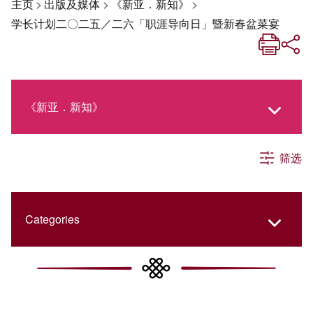
主页
>
出版及媒体
>
《新亚．新知》
>
学长计划二〇二五／二六「职涯导向日」暨新春盆菜宴
《新亚．新知》
筛选
《新亚生活月刊》
社交媒体专栏
Categories
《新亚简讯》
College Updates