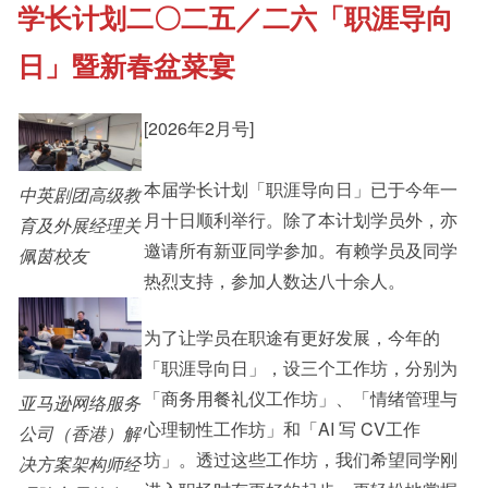
学长计划二〇二五／二六「职涯导向
《新亚书院概览》
Cultural Topics
日」暨新春盆菜宴
其他书院出版
Student Development
[2026年2月号]
新亚影集
本届学长计划「职涯导向日」已于今年一
Staff Engagement
中英剧团高级教
月十日顺利举行。除了本计划学员外，亦
育及外展经理关
邀请所有新亚同学参加。有赖学员及同学
佩茵校友
影片库
Alumni Connections
热烈支持，参加人数达八十余人。
为了让学员在职途有更好发展，今年的
「职涯导向日」，设三个工作坊，分别为
「商务用餐礼仪工作坊」、「情绪管理与
亚马逊网络服务
心理韧性工作坊」和「AI 写 CV工作
公司（香港）解
坊」。透过这些工作坊，我们希望同学刚
决方案架构师经