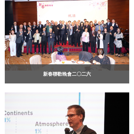
新春聯歡晚會二〇二六