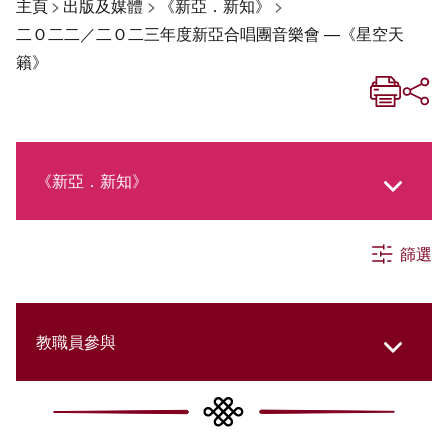
主頁
>
出版及媒體
>
《新亞．新知》
>
二Ｏ二二／二Ｏ二三年度新亞合唱團音樂會 —《星空天
籟》
《新亞．新知》
篩選
《新亞生活月刊》
社交媒體專欄
教職員參與
《新亞簡訊》
College Updates