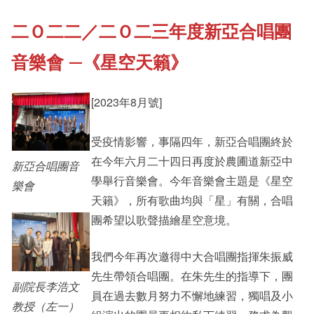
二Ｏ二二／二Ｏ二三年度新亞合唱團
《新亞書院概覽》
Cultural Topics
音樂會 —《星空天籟》
其他書院出版
Student Development
[2023年8月號]
新亞影集
受疫情影響，事隔四年，新亞合唱團終於
Alumni Connections
在今年六月二十四日再度於農圃道新亞中
新亞合唱團音
學舉行音樂會。今年音樂會主題是《星空
樂會
影片庫
天籟》，所有歌曲均與「星」有關，合唱
團希望以歌聲描繪星空意境。
我們今年再次邀得中大合唱團指揮朱振威
先生帶領合唱團。在朱先生的指導下，團
副院長李浩文
員在過去數月努力不懈地練習，獨唱及小
教授（左一）