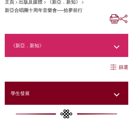
主頁
>
出版及媒體
>
《新亞．新知》
>
新亞合唱團十周年音樂會──拾夢前行
《新亞．新知》
篩選
《新亞生活月刊》
社交媒體專欄
學生發展
《新亞簡訊》
College Updates