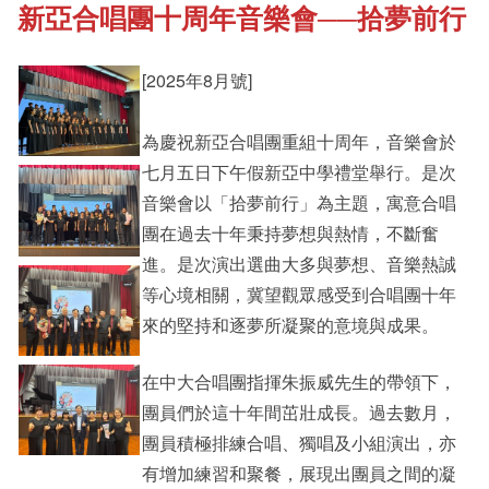
新亞合唱團十周年音樂會──拾夢前行
《新亞書院概覽》
Cultural Topics
[2025年8月號]
其他書院出版
Staff Engagement
為慶祝新亞合唱團重組十周年，音樂會於
七月五日下午假新亞中學禮堂舉行。是次
新亞影集
Alumni Connections
音樂會以「拾夢前行」為主題，寓意合唱
團在過去十年秉持夢想與熱情，不斷奮
進。是次演出選曲大多與夢想、音樂熱誠
影片庫
等心境相關，冀望觀眾感受到合唱團十年
來的堅持和逐夢所凝聚的意境與成果。
在中大合唱團指揮朱振威先生的帶領下，
團員們於這十年間茁壯成長。過去數月，
團員積極排練合唱、獨唱及小組演出，亦
有增加練習和聚餐，展現出團員之間的凝