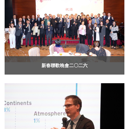
新春聯歡晚會二〇二六