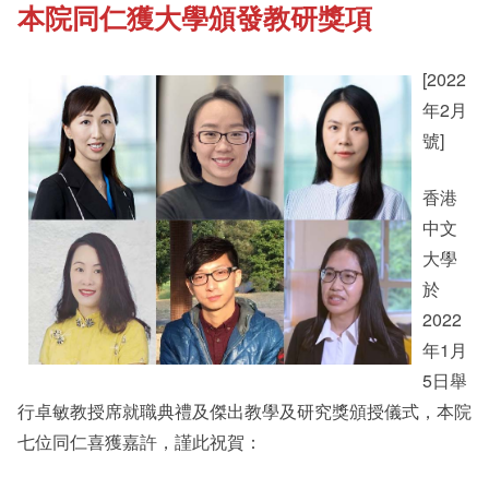
本院同仁獲大學頒發教研獎項
《新亞書院概覽》
Cultural Topics
[2022
其他書院出版
Student Development
年2月
號]
新亞影集
Alumni Connections
香港
中文
大學
影片庫
於
2022
年1月
5日舉
行卓敏教授席就職典禮及傑出教學及研究獎頒授儀式，本院
七位同仁喜獲嘉許，謹此祝賀：