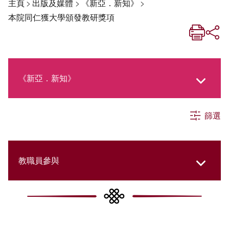
主頁
>
出版及媒體
>
《新亞．新知》
>
本院同仁獲大學頒發教研獎項
《新亞．新知》
篩選
《新亞生活月刊》
社交媒體專欄
教職員參與
《新亞簡訊》
College Updates