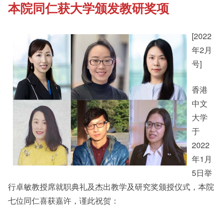
本院同仁获大学颁发教研奖项
《新亚书院概览》
Student Development
[2022
其他书院出版
Staff Engagement
年2月
号]
新亚影集
Alumni Connections
香港
中文
大学
影片库
于
2022
年1月
5日举
行卓敏教授席就职典礼及杰出教学及研究奖颁授仪式，本院
七位同仁喜获嘉许，谨此祝贺：