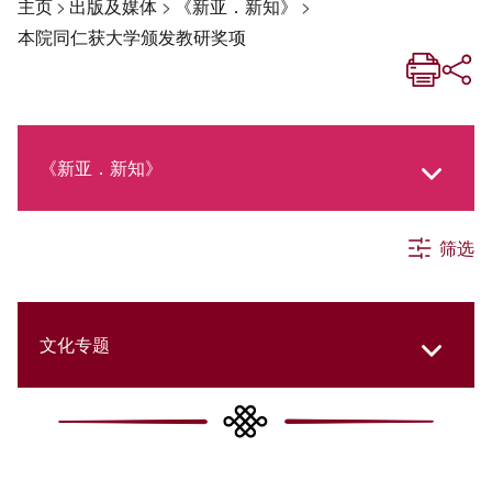
主页
>
出版及媒体
>
《新亚．新知》
>
本院同仁获大学颁发教研奖项
《新亚．新知》
筛选
《新亚生活月刊》
社交媒体专栏
文化专题
《新亚简讯》
College Updates