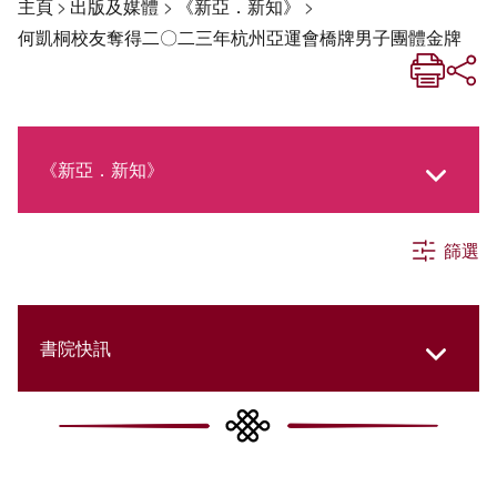
主頁
>
出版及媒體
>
《新亞．新知》
>
何凱桐校友奪得二〇二三年杭州亞運會橋牌男子團體金牌
《新亞．新知》
篩選
《新亞生活月刊》
社交媒體專欄
書院快訊
《新亞簡訊》
Cultural Topics