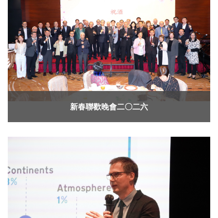
新春聯歡晚會二〇二六