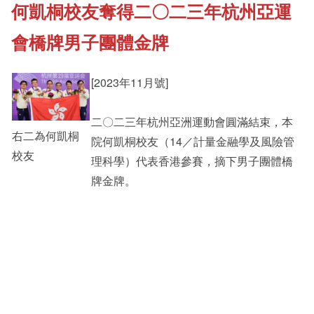
何凱桐校友奪得二〇二三年杭州亞運
《新亞書院概覽》
Student Development
會橋牌男子團體金牌
其他書院出版
Staff Engagement
[2023年11月號]
新亞影集
二〇二三年杭州亞洲運動會圓滿結束，本
Alumni Connections
右二為何凱桐
院何凱桐校友（14／計量金融學及風險管
校友
理科學）代表香港參賽，摘下男子團體橋
影片庫
牌金牌。