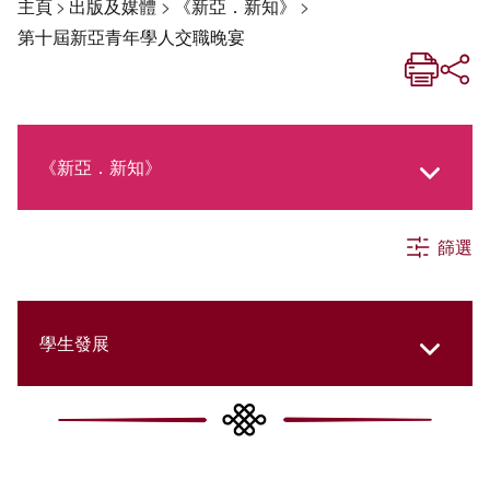
主頁
>
出版及媒體
>
《新亞．新知》
>
第十屆新亞青年學人交職晚宴
《新亞．新知》
篩選
《新亞生活月刊》
社交媒體專欄
學生發展
《新亞簡訊》
College Updates