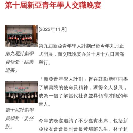
第十屆新亞青年學人交職晚宴
《新亞書院概覽》
Cultural Topics
其他書院出版
[2022年11月]
Staff Engagement
第九屆新亞青年學人計劃已於今年九月正
新亞影集
Alumni Connections
第九屆計劃學
式開展，而交職晚宴亦於十月十八日圓滿
員領受「結業
舉行。
證書」
影片庫
「新亞青年學人計劃」旨在鼓勵新亞同學
了解書院的使命及精神，獲得全人發展，
成為一個了解當代社會並具領導才能的年
青人。
第十屆計劃學
員領受「委任
今年的晚宴邀請了不少嘉賓出席，包括新
狀」
亞校友會會長副會長黃瑞麒先生、林子超