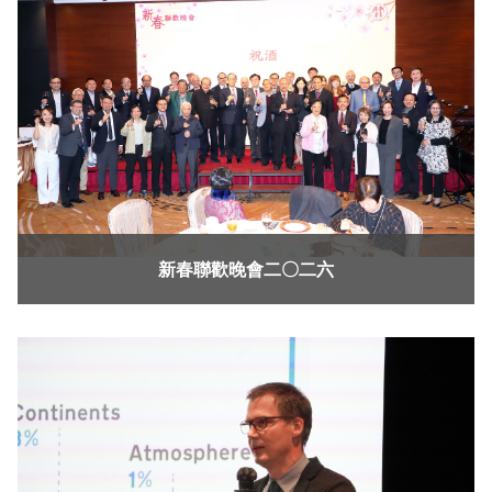
新春聯歡晚會二〇二六