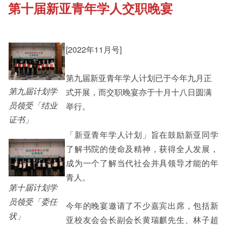
第十届新亚青年学人交职晚宴
《新亚书院概览》
Cultural Topics
其他书院出版
[2022年11月号]
Staff Engagement
第九届新亚青年学人计划已于今年九月正
新亚影集
Alumni Connections
第九届计划学
式开展，而交职晚宴亦于十月十八日圆满
员领受「结业
举行。
证书」
影片库
「新亚青年学人计划」旨在鼓励新亚同学
了解书院的使命及精神，获得全人发展，
成为一个了解当代社会并具领导才能的年
青人。
第十届计划学
员领受「委任
今年的晚宴邀请了不少嘉宾出席，包括新
状」
亚校友会会长副会长黄瑞麒先生、林子超