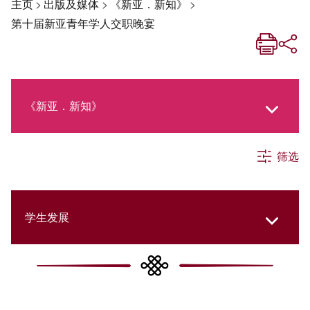
主页
>
出版及媒体
>
《新亚．新知》
>
第十届新亚青年学人交职晚宴
《新亚．新知》
筛选
《新亚生活月刊》
社交媒体专栏
学生发展
《新亚简讯》
College Updates