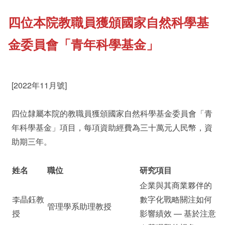
四位本院教職員獲頒國家自然科學基
《新亞書院概覽》
Student Development
金委員會「青年科學基金」
其他書院出版
Staff Engagement
[2022年11月號]
新亞影集
Alumni Connections
四位隸屬本院的教職員獲頒國家自然科學基金委員會「青
年科學基金」項目，每項資助經費為三十萬元人民幣，資
影片庫
助期三年。
姓名
職位
研究項目
企業與其商業夥伴的
李晶鈺教
數字化戰略關注如何
管理學系助理教授
授
影響績效 — 基於注意