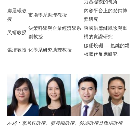
力基礎觀的視角
廖晨曦教
內容平台上的營銷博
市場學系助理教授
授
弈研究
決策科學與企業經濟學系
跨國供應鏈風險與重
吳靖教授
副教授
構的實證研究
碳硼烷硼 — 氫鍵的親
張洁教授
化學系研究助理教授
核取代反應研究
左起：李晶鈺教授、廖晨曦教授、吳靖教授及張洁教授