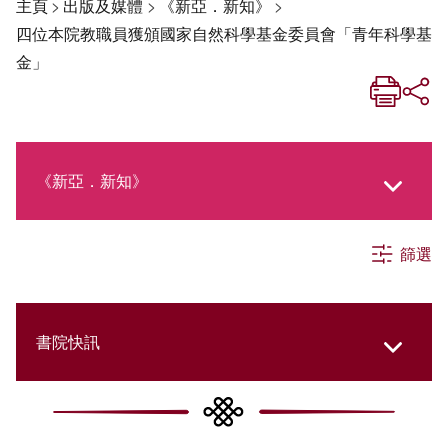
主頁
>
出版及媒體
>
《新亞．新知》
>
四位本院教職員獲頒國家自然科學基金委員會「青年科學基
金」
《新亞．新知》
篩選
《新亞生活月刊》
社交媒體專欄
書院快訊
《新亞簡訊》
Cultural Topics