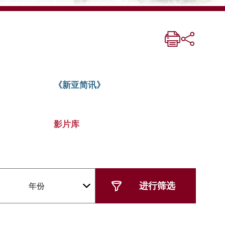
《新亚简讯》
影片库
年份