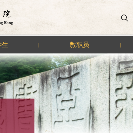
学生
教职员
|
|