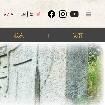
A
EN
繁
简
A
A
校友
访客
|