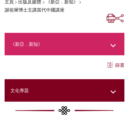
主頁
>
出版及媒體
>
《新亞．新知》
>
謝祖墀博士主講當代中國講座
《新亞．新知》
篩選
《新亞生活月刊》
社交媒體專欄
文化專題
《新亞簡訊》
College Updates