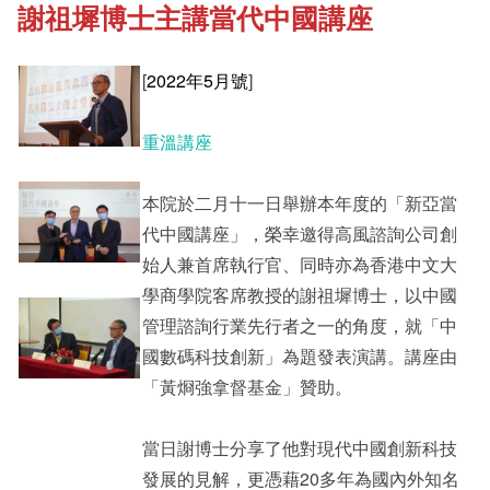
謝祖墀博士主講當代中國講座
《新亞書院概覽》
Student Development
[
2022年5月號
]
其他書院出版
Staff Engagement
重溫講座
新亞影集
Alumni Connections
本院於二月十一日舉辦本年度的「新亞當
代中國講座」，榮幸邀得高風諮詢公司創
始人兼首席執行官、同時亦為香港中文大
影片庫
學商學院客席教授的謝祖墀博士，以中國
管理諮詢行業先行者之一的角度，就「中
國數碼科技創新」為題發表演講。講座由
「黃烱強拿督基金」贊助。
當日謝博士分享了他對現代中國創新科技
發展的見解，更憑藉20多年為國內外知名