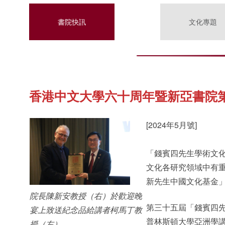
書院快訊
文化專題
香港中文大學六十周年暨新亞書院
[2024年5月號]
「錢賓四先生學術文
文化各研究領域中有
新先生中國文化基金
院長陳新安教授（右）於歡迎晚
第三十五屆「錢賓四
宴上致送紀念品給講者柯馬丁教
普林斯頓大學亞洲學講座教
授（左）