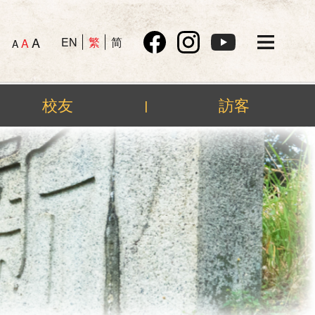
A
EN
繁
简
A
A
校友
訪客
|