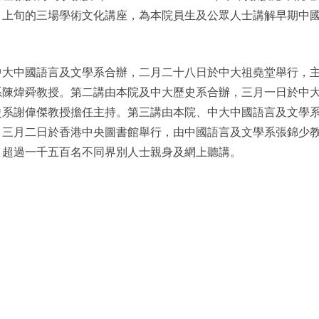
月上旬的三場學術文化講座，為本院員生及公眾人士講解早期中
中大中國語言及文學系合辦，二月二十八日於中大祖堯堂舉行，
系陳煒舜教授。第二講由本院及中大歷史系合辦，三月一日於中
史系謝偉傑教授擔任主持。第三講由本院、中大中國語言及文學
，三月二日於香港中央圖書館舉行，由中國語言及文學系張錦少
引超過一千五百名不同界別人士親身及網上聽講。