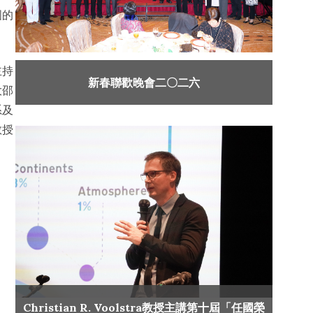
國的
主持
新春聯歡晚會二〇二六
大邵
系及
教授
Christian R. Voolstra教授主講第十屆「任國榮