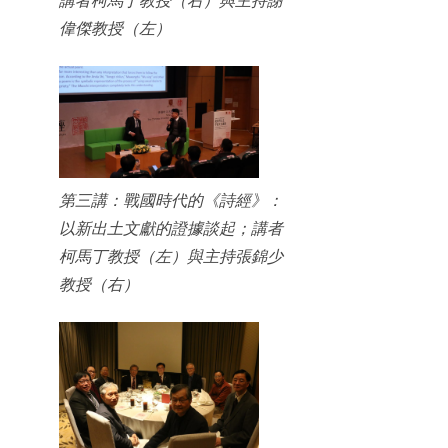
偉傑教授（左）
第三講：戰國時代的《詩經》：
以新出土文獻的證據談起；講者
柯馬丁教授（左）與主持張錦少
教授（右）