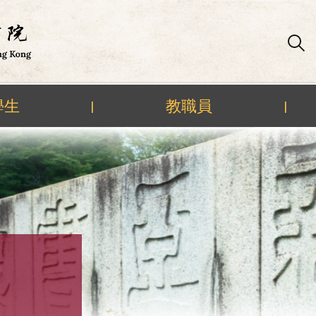
學生
教職員
|
|