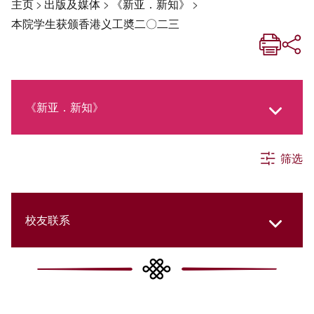
主页
>
出版及媒体
>
《新亚．新知》
>
本院学生获颁香港义工奬二〇二三
《新亚．新知》
筛选
《新亚生活月刊》
社交媒体专栏
校友联系
《新亚简讯》
College Updates