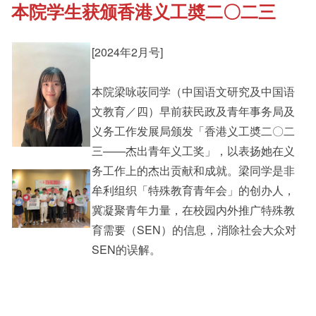
本院学生获颁香港义工奬二〇二三
《新亚书院概览》
Cultural Topics
[2024年2月号]
其他书院出版
Student Development
本院梁咏荍同学（中国语文研究及中国语
文教育／四）早前获民政及青年事务局及
新亚影集
Staff Engagement
义务工作发展局颁发「香港义工奬二〇二
三——杰出青年义工奖」，以表扬她在义
务工作上的杰出贡献和成就。梁同学是非
影片库
牟利组织「特殊教育青年会」的创办人，
冀凝聚青年力量，在校园内外推广特殊教
育需要（SEN）的信息，消除社会大众对
SEN的误解。