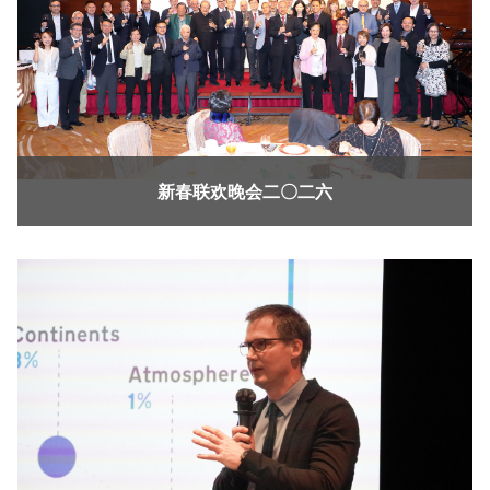
新春联欢晚会二〇二六