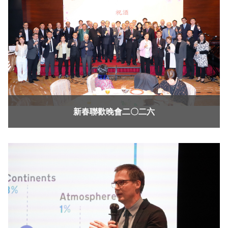
新春聯歡晚會二〇二六