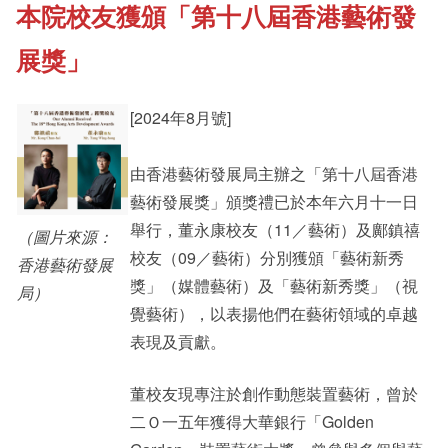
本院校友獲頒「第十八屆香港藝術發
《新亞書院概覽》
Student Development
展獎」
其他書院出版
Staff Engagement
[2024年8月號]
新亞影集
由香港藝術發展局主辦之「第十八屆香港
Alumni Connections
藝術發展獎」頒獎禮已於本年六月十一日
舉行，董永康校友（11／藝術）及鄺鎮禧
（圖片來源：
影片庫
校友（09／藝術）分別獲頒「藝術新秀
香港藝術發展
獎」（媒體藝術）及「藝術新秀獎」（視
局）
覺藝術），以表揚他們在藝術領域的卓越
表現及貢獻。
董校友現專注於創作動態裝置藝術，曾於
二Ｏ一五年獲得大華銀行「Golden