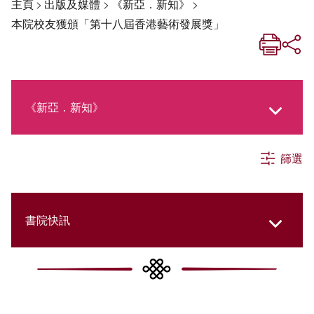
主頁
>
出版及媒體
>
《新亞．新知》
>
本院校友獲頒「第十八屆香港藝術發展獎」
《新亞．新知》
篩選
《新亞生活月刊》
社交媒體專欄
書院快訊
《新亞簡訊》
Cultural Topics