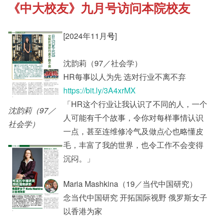
《中大校友》九月号访问本院校友
《新亚书院概览》
Cultural Topics
[2024年11月
号
]
其他书院出版
Student Development
沈韵莉（97／社会学）
HR每事以人为先 选对行业不离不弃
新亚影集
Staff Engagement
https://bit.ly/3A4xrMX
「HR这个行业让我认识了不同的人，一个
沈韵莉（97／
人可能有千个故事，令你对每样事情认识
影片库
社会学）
一点，甚至连维修冷气及做点心也略懂皮
毛，丰富了我的世界，也令工作不会变得
沉闷。」
Maria Mashkina（19／当代中国研究）
念当代中国研究 开拓国际视野 俄罗斯女子
以香港为家