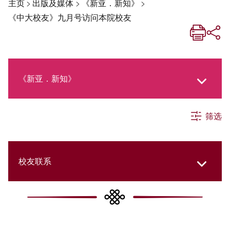
主页
>
出版及媒体
>
《新亚．新知》
>
《中大校友》九月号访问本院校友
《新亚．新知》
筛选
《新亚生活月刊》
社交媒体专栏
校友联系
《新亚简讯》
College Updates