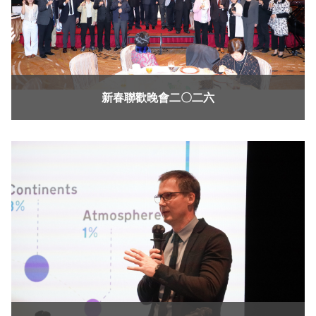
新春聯歡晚會二〇二六