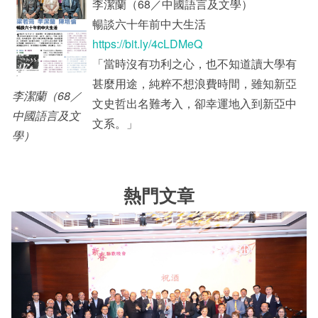
李潔蘭（68／中國語言及文學）
暢談六十年前中大生活
https://bit.ly/4cLDMeQ
「當時沒有功利之心，也不知道讀大學有
甚麼用途，純粹不想浪費時間，雖知新亞
李潔蘭（68／
文史哲出名難考入，卻幸運地入到新亞中
中國語言及文
文系。」
學）
熱門文章