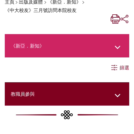
主頁
>
出版及媒體
>
《新亞．新知》
>
《中大校友》三月號訪問本院校友
《新亞．新知》
篩選
《新亞生活月刊》
社交媒體專欄
教職員參與
《新亞簡訊》
College Updates