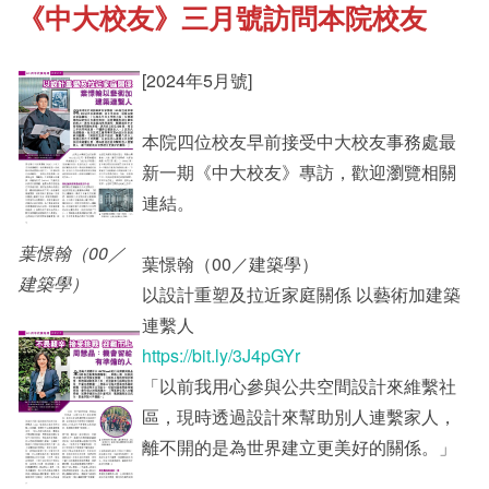
《中大校友》三月號訪問本院校友
《新亞書院概覽》
Cultural Topics
[2024年5月號]
其他書院出版
Student Development
本院四位校友早前接受中大校友事務處最
新一期《中大校友》專訪，歡迎瀏覽相關
新亞影集
Alumni Connections
連結。
葉憬翰（00／
葉憬翰（00／建築學）
影片庫
建築學）
以設計重塑及拉近家庭關係 以藝術加建築
連繫人
https://bit.ly/3J4pGYr
「以前我用心參與公共空間設計來維繫社
區，現時透過設計來幫助別人連繫家人，
離不開的是為世界建立更美好的關係。」