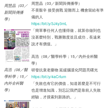
周慧晶（03／新聞與傳播學）
周慧晶（03／
不畏艱辛 接受挑戰 迎難而上 機會留給有準
新聞與傳播
備的人
學）
https://bit.ly/3J4y3mL
「簡單事任何人也懂得做，就算你做到也
沒甚麼特別，戰勝難度並且成功，長遠來
說才有價值。」
高浩（08／醫學科學；15／內外全科醫
學）
高浩（08／醫
研發抗衰老藥物 延緩腦退化問題亮曙光
學科學；15／
https://bit.ly/4aCrIum
內外全科醫
「失敗也有它的價值，知道甚麼是不可行
學）
也是增進知識，別忘記我們是靠前人失敗
經驗，才摸索到新路的。」