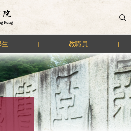
學生
教職員
|
|