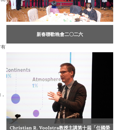
新春聯歡晚會二〇二六
才有
驗，
Christian R. Voolstra教授主講第十屆「任國榮