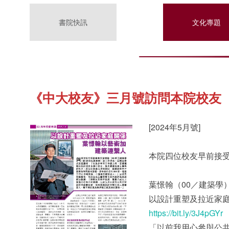
書院快訊
文化專題
《中大校友》三月號訪問本院校友
[2024年5月號]
本院四位校友早前接
葉憬翰（00／建築學
以設計重塑及拉近家庭
https://bit.ly/3J4pGYr
「以前我用心參與公