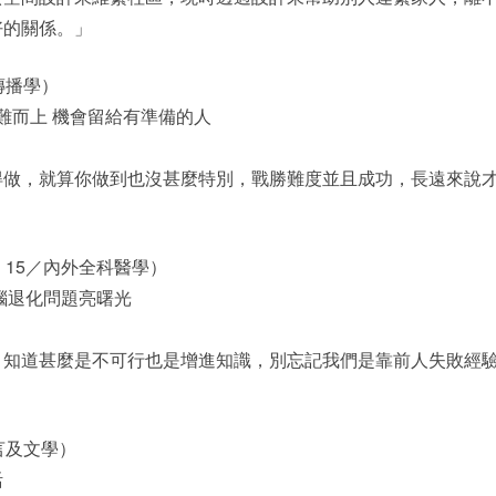
好的關係。」
傳播學）
迎難而上 機會留給有準備的人
得做，就算你做到也沒甚麼特別，戰勝難度並且成功，長遠來說
；15／內外全科醫學）
腦退化問題亮曙光
，知道甚麼是不可行也是增進知識，別忘記我們是靠前人失敗經
言及文學）
活