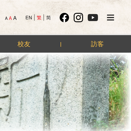
A
EN
繁
简
A
A
校友
訪客
|