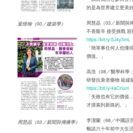
的是為世界建立更美
周慧晶（03／新聞與
葉憬翰（00／建築學）
不畏艱辛 接受挑戰 
https://bit.ly/3J4y3mL
「簡單事任何人也懂
價值。」
高浩（08／醫學科學
研發抗衰老藥物 延緩
https://bit.ly/4aCrIum
「失敗也有它的價值
才摸索到新路的。」
李潔蘭（68／中國語
周慧晶（03／新聞與傳播學）
暢談六十年前中大生