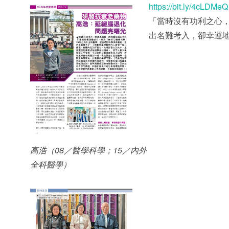
https://bit.ly/4cLDMeQ
「當時沒有功利之心
出名難考入，卻幸運
高浩（08／醫學科學；15／內外
全科醫學）