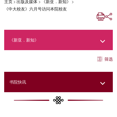
主页
>
出版及媒体
>
《新亚．新知》
>
《中大校友》六月号访问本院校友
《新亚．新知》
筛选
《新亚生活月刊》
社交媒体专栏
书院快讯
《新亚简讯》
Cultural Topics