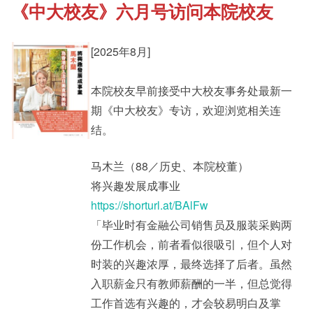
《中大校友》六月号访问本院校友
《新亚书院概览》
Student Development
[2025年8月]
其他书院出版
Staff Engagement
本院校友早前接受中大校友事务处最新一
期《中大校友》专访，欢迎浏览相关连
新亚影集
Alumni Connections
结。
马木兰（88／历史、本院校董）
影片库
将兴趣发展成事业
https://shorturl.at/BAlFw
「毕业时有金融公司销售员及服装采购两
份工作机会，前者看似很吸引，但个人对
时装的兴趣浓厚，最终选择了后者。虽然
入职薪金只有教师薪酬的一半，但总觉得
工作首选有兴趣的，才会较易明白及掌