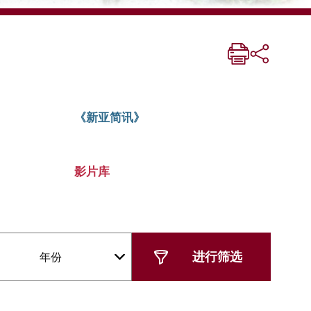
《新亚简讯》
影片库
年份