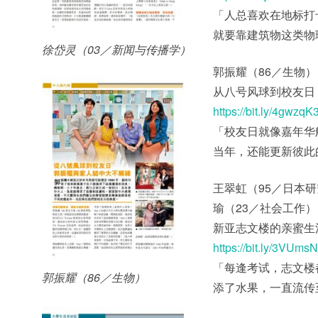
「人总喜欢在地标打
就要靠建筑物这类物
徐岱灵（03／新闻与传播学）
郭振耀（86／生物）
从八号风球到校友日
https://bit.ly/4gwzqK
「校友日就像嘉年华
当年，还能更新彼此
王翠虹（95／日本
瑜（23／社会工作）
新亚志文楼的亲蜜生
https://bit.ly/3VUms
「每逢考试，志文楼
郭振耀（86／生物）
添了水果，一直流传