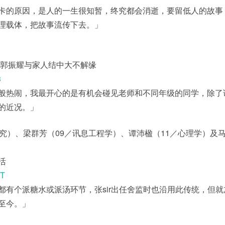
卡的原因，是人的一生很知暂，终究都会消逝，要留低人的故事
理载体，把故事流传下去。」
 郭振耀与家人结中大不解缘
3
般热闹，我最开心的是有机会碰见老师和不同年级的同学，除了
的近况。」
研究）、梁群芳（09／讯息工程学）、谭沛楹（11／心理学）及
活
NT
都有个派糖水或派汤环节，张sir出任舍监时也沿用此传统，但就
至今。」