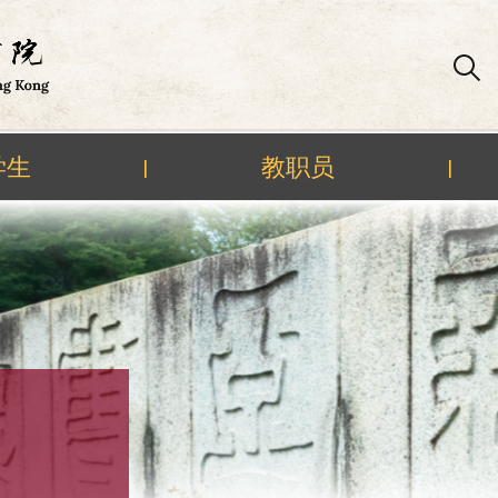
学生
教职员
|
|