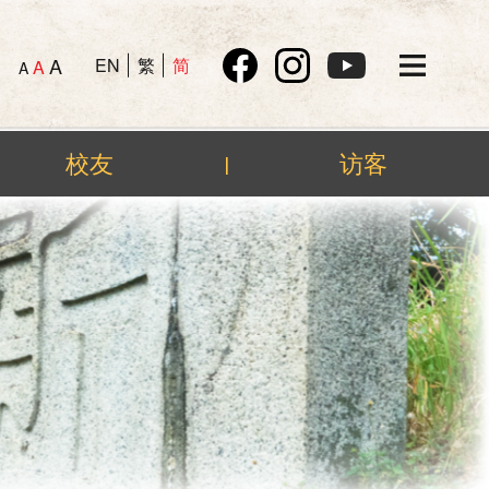
A
EN
繁
简
A
A
校友
访客
|