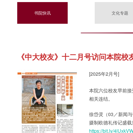
书院快讯
文化专题
《中大校友》十二月号访问本院校
[2025年2月号]
本院六位校友早前接
相关连结。
徐岱灵（03／新闻
摄制欧德礼传记盛载
https://bit.ly/4iUxkV