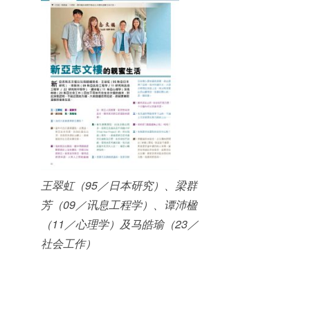
王翠虹（95／日本研究）、梁群
芳（09／讯息工程学）、谭沛楹
（11／心理学）及马皓瑜（23／
社会工作）