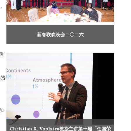
，
新春联欢晚会二〇二六
话
马皓
加
Christian R. Voolstra教授主讲第十届「任国荣