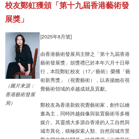
校友鄭虹獲頒「第十九屆香港藝術發
《新亞書院概覽》
Cultural Topics
展獎」
其他書院出版
Staff Engagement
[2025年8月號]
新亞影集
由香港藝術發展局主辦之「第十九屆香港
Alumni Connections
藝術發展獎」頒獎禮已於本年六月十日舉
行，本院鄭虹校友（17／藝術）榮獲「藝
影片庫
術新秀獎」（視覺藝術），以表揚她在視
（圖片來源：
覺藝術領域的卓越成就及貢獻。
香港藝術發展
局）
鄭校友為香港新銳視覺藝術家，創作以繪
畫為主，同時跨越錄像與裝置藝術等多種
媒介。其靈感大多源自香港的人工自然與
城市異化，積極探索人類、自然與城市景