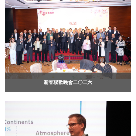
新春聯歡晚會二〇二六