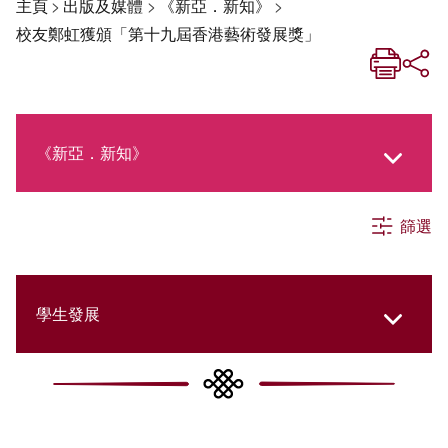
主頁
>
出版及媒體
>
《新亞．新知》
>
校友鄭虹獲頒「第十九屆香港藝術發展獎」
《新亞．新知》
篩選
《新亞生活月刊》
社交媒體專欄
學生發展
《新亞簡訊》
College Updates