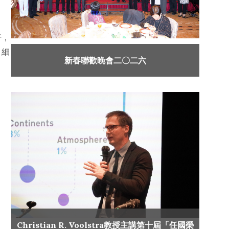
軒，
，細
新春聯歡晚會二〇二六
Christian R. Voolstra教授主講第十屆「任國榮