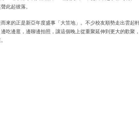
笑聲此起彼落。
接而來的正是新亞年度盛事「大笪地」。不少校友順勢走出雲起
，邊吃邊逛，邊聊邊拍照，讓這個晚上從重聚延伸到更大的歡聚
懷。