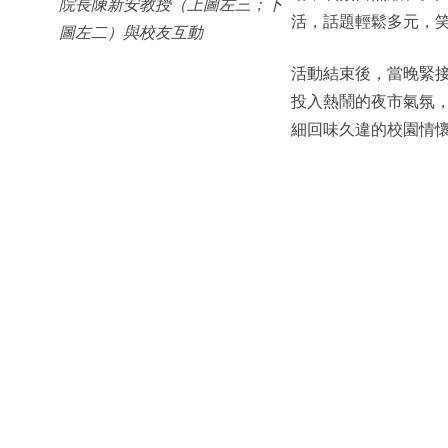
院長陳新安教授（上圖左三；下
活，話題輕鬆多元，
圖左二）與校友互動
活動結束後，當晚緊
投入熱鬧的夜市氣氛
細回味久違的校園情