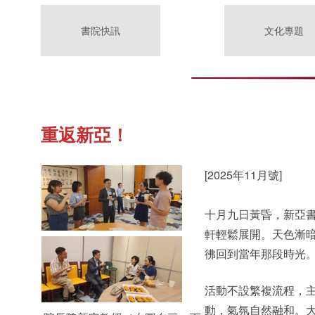
書院快訊
文化專題
重返新亞！
[2025年11月號]
十月九日黃昏，新亞
軒輕鬆展開。天色漸
彿回到當年那段時光
活動不設繁複流程，
動，氣氛自然融和。