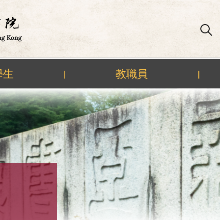
學生
教職員
|
|