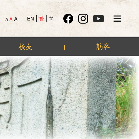
A
EN
繁
简
A
A
校友
訪客
|