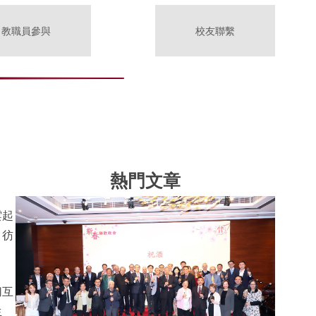
教職員參與
校友聯繫
熱門文章
雲起
，彷
切互
生