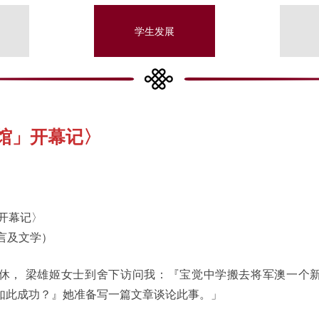
学生发展
馆」开幕记〉
开幕记〉
言及文学）
休， 梁雄姬女士到舍下访问我：『宝觉中学搬去将军澳一个
如此成功？』她准备写一篇文章谈论此事。」