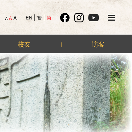
A
EN
繁
简
A
A
校友
访客
|