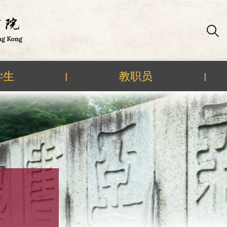
学生
教职员
|
|