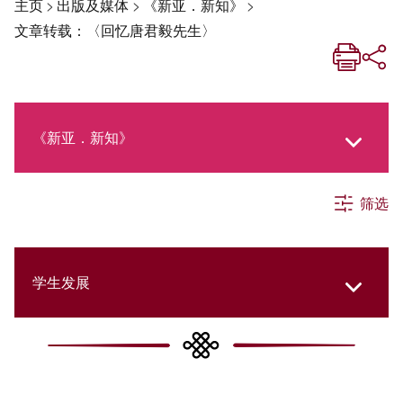
主页
>
出版及媒体
>
《新亚．新知》
>
文章转载：〈回忆唐君毅先生〉
《新亚．新知》
筛选
《新亚生活月刊》
社交媒体专栏
学生发展
《新亚简讯》
College Updates