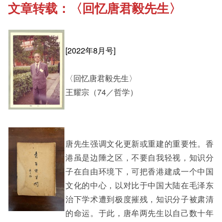
文章转载：〈回忆唐君毅先生〉
《新亚书院概览》
Cultural Topics
其他书院出版
Staff Engagement
[2022年8月号]
〈回忆唐君毅先生〉
新亚影集
Alumni Connections
王耀宗（74／哲学）
影片库
唐先生强调文化更新或重建的重要性。香
港虽是边陲之区，不要自我轻视，知识分
子在自由环境下，可把香港建成一个中国
文化的中心，以对比于中国大陆在毛泽东
治下学术遭到极度摧残，知识分子被肃清
的命运。于此，唐牟两先生以自己数十年