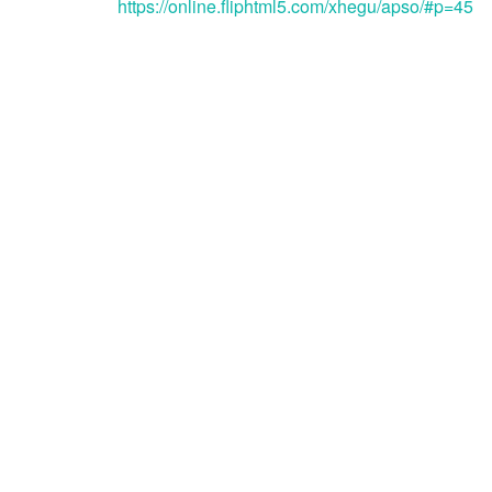
https://online.fliphtml5.com/xhegu/apso/#p=45