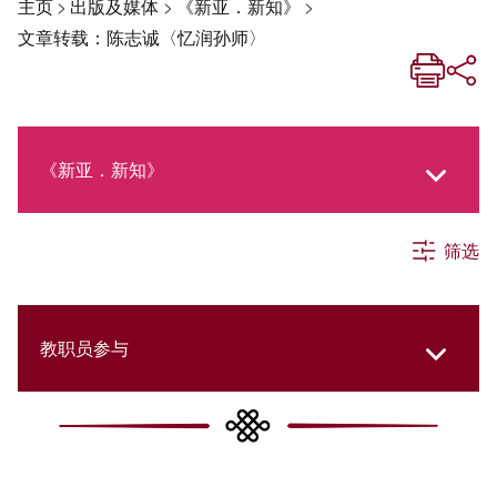
主页
>
出版及媒体
>
《新亚．新知》
>
文章转载：陈志诚〈忆润孙师〉
《新亚．新知》
筛选
《新亚生活月刊》
社交媒体专栏
教职员参与
《新亚简讯》
College Updates