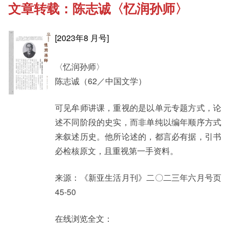
文章转载：陈志诚〈忆润孙师〉
《新亚书院概览》
Cultural Topics
[
2023年8 月号]
其他书院出版
Student Development
〈忆润孙师〉
陈志诚（62／中国文学）
新亚影集
Alumni Connections
可见牟师讲课，重视的是以单元专题方式，论
述不同阶段的史实，而非单纯以编年顺序方式
影片库
来叙述历史。他所论述的，都言必有据，引书
必检核原文，且重视第一手资料。
来源：《新亚生活月刊》二〇二三年六月号页
45-50
在线浏览全文：