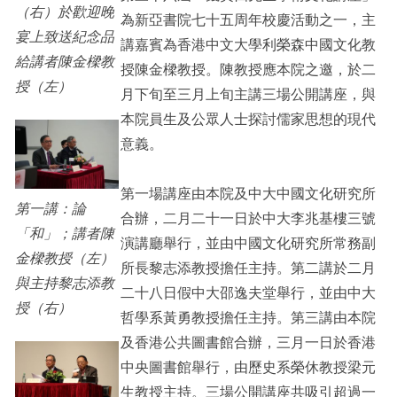
（右）於歡迎晚
為新亞書院七十五周年校慶活動之一，主
宴上致送紀念品
講嘉賓為香港中文大學利榮森中國文化教
給講者陳金樑教
授陳金樑教授。陳教授應本院之邀，於二
授（左）
月下旬至三月上旬主講三場公開講座，與
本院員生及公眾人士探討儒家思想的現代
意義。
第一場講座由本院及中大中國文化研究所
第一講：論
合辦，二月二十一日於中大李兆基樓三號
「和」；講者陳
演講廳舉行，並由中國文化研究所常務副
金樑教授（左）
所長黎志添教授擔任主持。第二講於二月
與主持黎志添教
二十八日假中大邵逸夫堂舉行，並由中大
授（右）
哲學系黃勇教授擔任主持。第三講由本院
及香港公共圖書館合辦，三月一日於香港
中央圖書館舉行，由歷史系榮休教授梁元
生教授主持。三場公開講座共吸引超過一