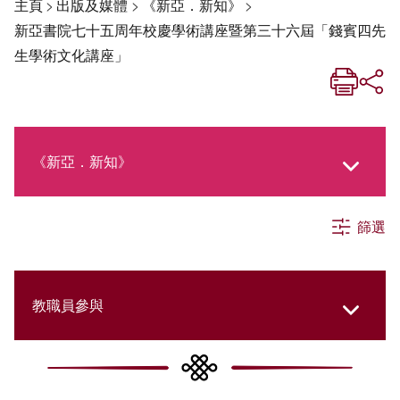
主頁
>
出版及媒體
>
《新亞．新知》
>
新亞書院七十五周年校慶學術講座暨第三十六屆「錢賓四先
生學術文化講座」
《新亞．新知》
篩選
《新亞生活月刊》
社交媒體專欄
教職員參與
《新亞簡訊》
College Updates