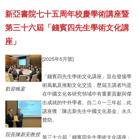
新亞書院七十五周年校慶學術講座暨
《新亞書院概覽》
Cultural Topics
第三十六屆「錢賓四先生學術文化講
其他書院出版
Student Development
座」
[2025年5月號]
新亞影集
Alumni Connections
「錢賓四先生學術文化講座」旨在發揚學
術風氣及推動文化交流，歷屆主講者均是
影片庫
歡迎晚宴
在中國文化各研究領域中有重要貢獻與傑
出成就的中外學者。自二Ｏ一三年起，此
講座獲「陳志新先生中國文化基金」永久
贊助。
院長陳新安教授
第三十六屆「錢賓四先生學術文化講座」