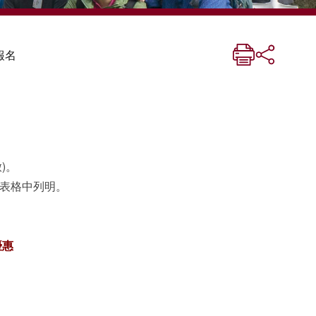
報名
)。
於表格中列明。
優惠