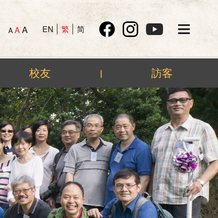
A
EN
繁
简
A
A
校友
訪客
|