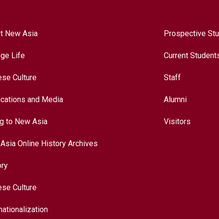
t New Asia
Prospective St
ege Life
Current Student
ese Culture
Staff
ications and Media
Alumni
ng to New Asia
Visitors
Asia Online History Archives
ory
ese Culture
nationalization