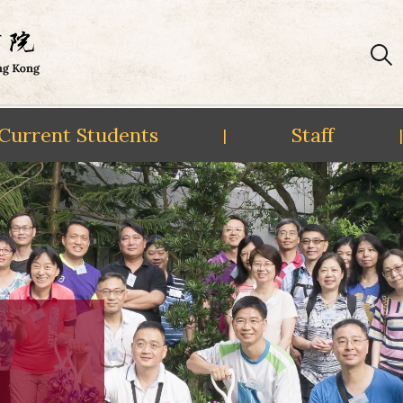
Current Students
Staff
|
|