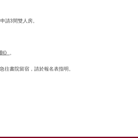
申請3間雙人房。
則》
。
急往書院留宿，請於報名表指明。