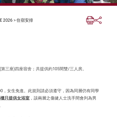
 2026
>
住宿安排
第三座)四座宿舍；共提供約105間雙/三人房。
日10:00，女生免進。此規則請必須遵守，因為同層仍有同學
3樓只提供女浴室
，該兩層之傷健人士洗手間會列為男
。