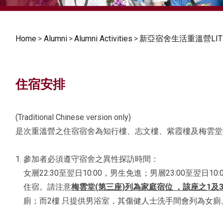
Home
>
Alumni
>
Alumni Activities
>
新亞宿舍生活重溫營LITE
住宿安排
(Traditional Chinese version only)
是次重溫營之住宿宿舍為知行樓、志文樓、紫霞樓及梅雲堂(
參加者必須遵守宿舍之異性探訪時間：
女層22:30至翌日10:00，男生免進；男層23:00至翌
住宿。請注意
梅雲堂(第三座)列為家庭宿位 ，該座之1及
廁；而2樓 只提供男浴室，其傷健人士洗手間會列為女廁