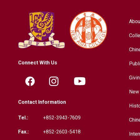
Abou
Coll
Chin
Connect With Us
Publ
Givi
New 
Contact Information
Hist
Tel.:
+852-3943-7609
Chin
Fax.:
+852-2603-5418
Inter