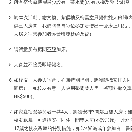
所有宿舍每樓層最少設有一茶水間(內有水機及微波爐)及
於本次活動，志文樓、紫霞樓及梅雲堂只提供雙人房間(
供三人房間。我們將會為每位參加者借出一套床上用品，包
人房之宿營參加者亦會獲發枕頭及被）
請留意所有房間
不設
加床。
大會並不接受即場報名。
如校友一人參與宿營，亦無特別指明，將獲隨機安排與同
同房）。如校友有意一人佔用整間雙人房，將額外繳交單人床
HK$500)。
如家庭宿營參與者一共4人，將獲安排2間鄰近雙人房；如
校友親屬，可選擇安排同住一間雙人房(不設加床)，此組合
17歲之校友親屬的特別措施，如3名皆為成年參加者，