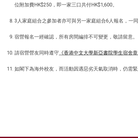
位附加費HK$250，即一家三口共付HK$1,600。
3人家庭組合之參加者亦可與另一家庭組合6人報名，一同
宿營報名一經確認，所有房間編排不可變更，敬請留意。
請宿營營友同時遵守
《香港中文大學新亞書院學生宿舍章
如閣下為海外校友，而活動因遇惡劣天氣取消時，仍需緊