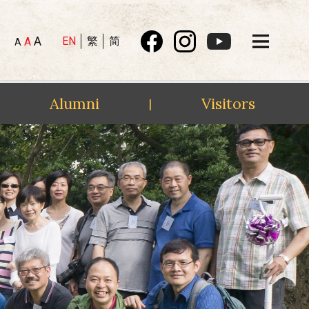
A
EN
繁
简
A
A
Alumni
Visitors
|