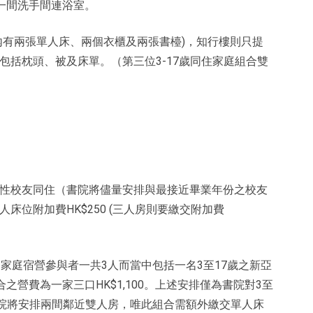
一間洗手間連浴室。
內有兩張單人床、兩個衣櫃及兩張書檯)，知行樓則只提
括枕頭、被及床單。（第三位3-17歲同住家庭組合雙
性校友同住（書院將儘量安排與最接近畢業年份之校友
位附加費HK$250 (三人房則要繳交附加費
家庭宿營參與者一共3人而當中包括一名3至17歲之新亞
之營費為一家三口HK$1,100。上述安排僅為書院對3至
書院將安排兩間鄰近雙人房，唯此組合需額外繳交單人床